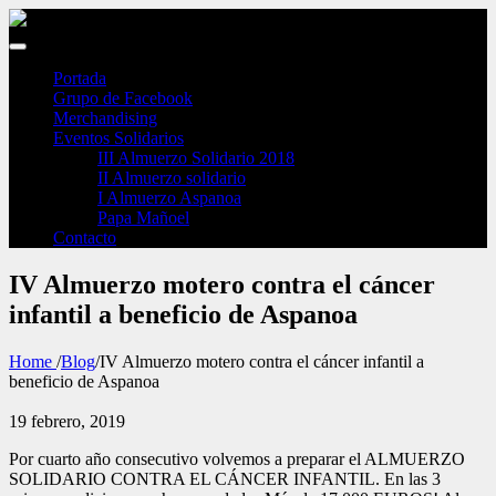
Portada
Grupo de Facebook
Merchandising
Eventos Solidarios
III Almuerzo Solidario 2018
II Almuerzo solidario
I Almuerzo Aspanoa
Papa Mañoel
Contacto
IV Almuerzo motero contra el cáncer
infantil a beneficio de Aspanoa
Home
/
Blog
/
IV Almuerzo motero contra el cáncer infantil a
beneficio de Aspanoa
19 febrero, 2019
Por cuarto año consecutivo volvemos a preparar el ALMUERZO
SOLIDARIO CONTRA EL CÁNCER INFANTIL. En las 3